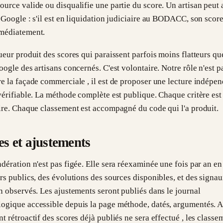
urce valide ou disqualifie une partie du score. Un artisan peut 
 Google : s'il est en liquidation judiciaire au BODACC, son score
médiatement.
ueur produit des scores qui paraissent parfois moins flatteurs qu
oogle des artisans concernés. C'est volontaire. Notre rôle n'est p
e la façade commerciale , il est de proposer une lecture indépen
vérifiable. La méthode complète est publique. Chaque critère est
ire. Chaque classement est accompagné du code qui l'a produit.
es et ajustements
dération n'est pas figée. Elle sera réexaminée une fois par an en
rs publics, des évolutions des sources disponibles, et des signa
n observés. Les ajustements seront publiés dans le journal
ogique accessible depuis la page méthode, datés, argumentés. 
t rétroactif des scores déjà publiés ne sera effectué , les classe