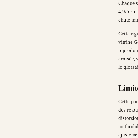
Chaque so
4,9/5 sur
chute im
Cette rig
vitrine G
reproduir
croisée, 
le glossa
Limit
Cette pon
des retou
distorsio
méthodol
ajustemen