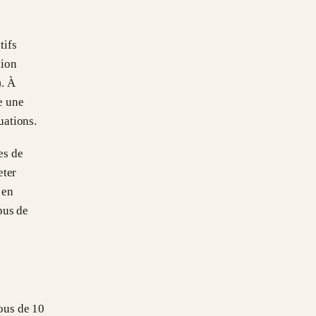
tifs
tion
). À
e une
uations.
es de
eter
 en
pus de
sous de 10