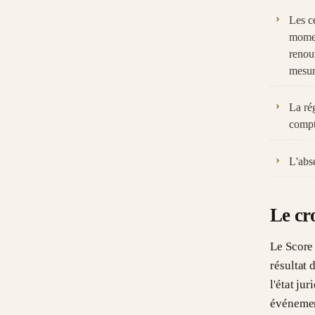
Les ce
moment
renou
mesur
La ré
compt
L'abs
Le cr
Le Score 
résultat
l'état j
événement