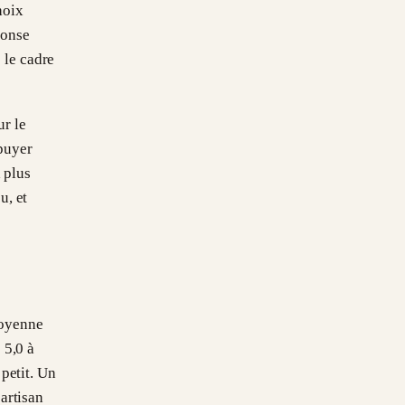
hoix
ponse
s le cadre
r le
ppuyer
a plus
u, et
moyenne
 5,0 à
 petit. Un
 artisan