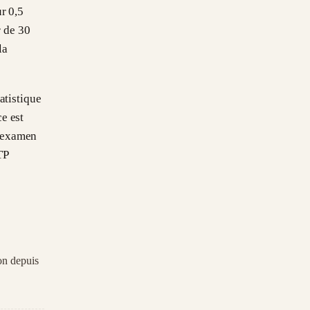
ur 0,5
r de 30
la
tatistique
ce est
s examen
TP
ion depuis