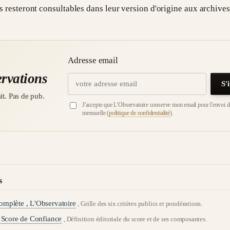
s resteront consultables dans leur version d'origine aux archives
Adresse email
ervations
S'
t. Pas de pub.
J'accepte que L'Observatoire conserve mon email pour l'envoi de
mensuelle (
politique de confidentialité
).
s
mplète , L'Observatoire
, Grille des six critères publics et pondérations.
, Score de Confiance
, Définition éditoriale du score et de ses composantes.