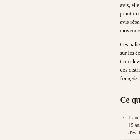
avis, ell
point ma
avis répa
moyenne 
Ces palie
sur les é
trop élev
des distr
français.
Ce qu
L'anci
15 ans
d'éval