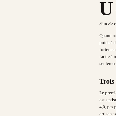
U
d'un clas
Quand no
poids à d
fortement
facile à 
seulemen
Trois
Le premi
est stati
4,0, pas 
artisan a