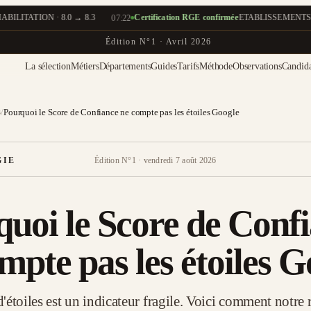
 → 8.3
Certification RGE confirmée
·
ETABLISSEMENTS ROBINO · Montsu
07:22
Édition N°1 · Avril 2026
La sélection
Métiers
Départements
Guides
Tarifs
Méthode
Observations
Candida
s
/
Pourquoi le Score de Confiance ne compte pas les étoiles Google
Édition N°1 · vendredi 7 août 2026
GIE
uoi le Score de Conf
mpte pas les étoiles G
étoiles est un indicateur fragile. Voici comment notre 