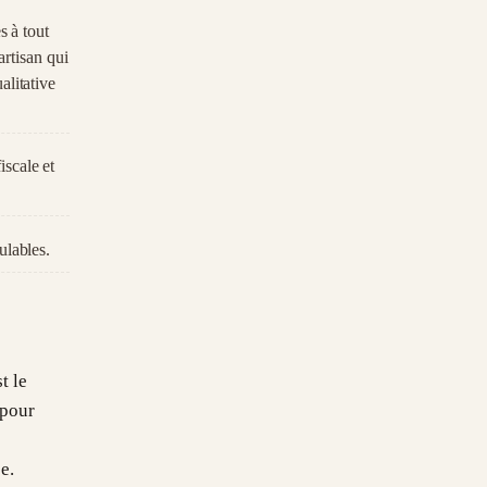
s à tout
artisan qui
alitative
scale et
ulables.
t le
 pour
e.