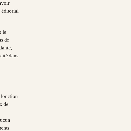
avoir
 éditorial
e la
as de
dante,
 cité dans
 fonction
ux de
Aucun
ments