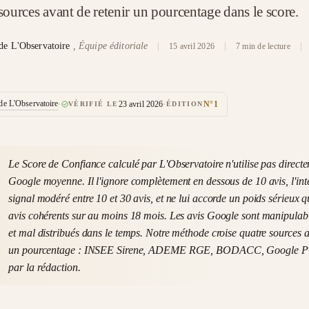
 sources avant de retenir un pourcentage dans le score.
de L'Observatoire
, Équipe éditoriale
|
|
|
15 avril 2026
7 min de lecture
 de L'Observatoire
·
VÉRIFIÉ LE
23 avril 2026
·
ÉDITION
N°1
Le Score de Confiance calculé par L'Observatoire n'utilise pas directe
Google moyenne. Il l'ignore complètement en dessous de 10 avis, l'i
signal modéré entre 10 et 30 avis, et ne lui accorde un poids sérieux q
avis cohérents sur au moins 18 mois. Les avis Google sont manipulab
et mal distribués dans le temps. Notre méthode croise quatre sources a
un pourcentage : INSEE Sirene, ADEME RGE, BODACC, Google Pl
par la rédaction.