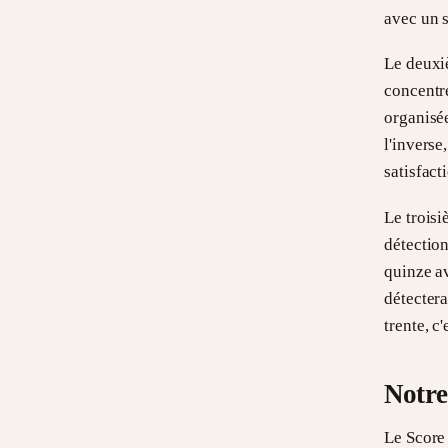
avec un s
Le deuxiè
concentr
organisée
l'inverse
satisfact
Le trois
détection
quinze a
détectera
trente, c
Notre
Le Score 