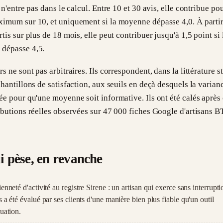
e n'entre pas dans le calcul. Entre 10 et 30 avis, elle contribue po
ximum sur 10, et uniquement si la moyenne dépasse 4,0. À parti
rtis sur plus de 18 mois, elle peut contribuer jusqu'à 1,5 point si 
dépasse 4,5.
rs ne sont pas arbitraires. Ils correspondent, dans la littérature s
chantillons de satisfaction, aux seuils en deçà desquels la varian
ée pour qu'une moyenne soit informative. Ils ont été calés aprè
ibutions réelles observées sur 47 000 fiches Google d'artisans B
i pèse, en revanche
enneté d'activité au registre Sirene : un artisan qui exerce sans interrupt
 a été évalué par ses clients d'une manière bien plus fiable qu'un outil
uation.