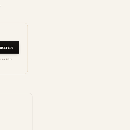
.
inscrire
 sa lettre