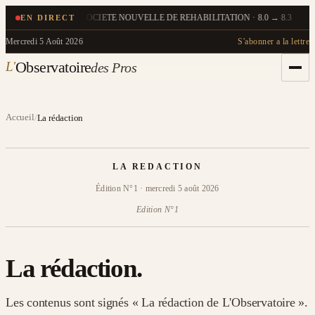
EN DIRECT
55
Score recalculé
·
SOCIETE NOUVELLE DE REHABILITATION · 8.0 → 8.3
08:50
Mercredi 5 Août 2026
S'abonner a la lettre
L'
Observatoire
des Pros
Accueil
/
La rédaction
LA REDACTION
Édition N°1 · mercredi 5 août 2026
Edition N°1
La rédaction.
Les contenus sont signés « La rédaction de L'Observatoire ».