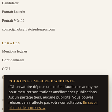
Candidater
Portrait Lauréat
Portrait Vérifié
contact@lobservatoiredespros.com
LEGALES
Mentions légales
Confidentialite
CGU
Gerer les cookies
COOKIES ET MESURE D'AUDIENCE
L'Observatoire dépose un cookie d'audience anonyme
pour mesurer son trafic et améliorer ses publications.
Aucun partage tiers, aucune publicité. Vous pouvez
© 2026 L'Observatoire des Pros. Tous droits réservés.
refuser, cela n'affecte pas votre consultation.
En savoir
plus sur les cookies →
Édition N°1 · Avril 2026 · ISSN en cours