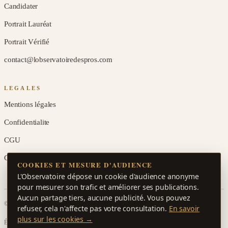
Candidater
Portrait Lauréat
Portrait Vérifié
contact@lobservatoiredespros.com
LEGALES
Mentions légales
Confidentialite
CGU
Gerer les cookies
COOKIES ET MESURE D'AUDIENCE
L'Observatoire dépose un cookie d'audience anonyme
pour mesurer son trafic et améliorer ses publications.
Aucun partage tiers, aucune publicité. Vous pouvez
© 2026 L'Observatoire des Pros. Tous droits réservés.
refuser, cela n'affecte pas votre consultation.
En savoir
plus sur les cookies →
Édition N°1 · Avril 2026 · ISSN en cours