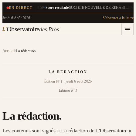
EN DIRECT
Score 8.3/10
08:59
Score recalculé
·
SOCIETE NOUVELLE DE REHABILITATION · 8
Jeudi 6 Août 2026
S'abonner a la lettre
L'
Observatoire
des Pros
Accueil
/
La rédaction
LA REDACTION
Édition N°1 · jeudi 6 août 2026
Edition N°1
La rédaction.
Les contenus sont signés « La rédaction de L'Observatoire ».