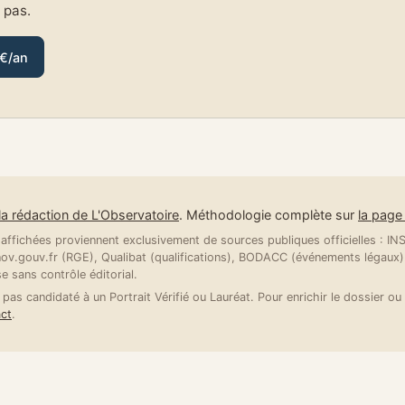
e pas.
 €/an
la rédaction de L'Observatoire
. Méthodologie complète sur
la pag
ffichées proviennent exclusivement de sources publiques officielles : INSE
v.gouv.fr (RGE), Qualibat (qualifications), BODACC (événements légaux).
se sans contrôle éditorial.
 pas candidaté à un Portrait Vérifié ou Lauréat. Pour enrichir le dossier ou 
ct
.