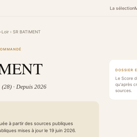
La sélection
M
-Loir
›
SR BATIMENT
ECOMMANDÉ
IMENT
DOSSIER 
Le Score d
qu'après c
 (28) · Depuis 2026
sources.
tuée à partir des sources publiques
liques mises à jour le 19 juin 2026.