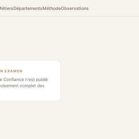
étiers
Départements
Méthode
Observations
EN EXAMEN
e Confiance n'est publié
roisement complet des