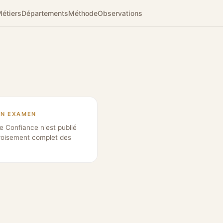
étiers
Départements
Méthode
Observations
EN EXAMEN
e Confiance n'est publié
roisement complet des