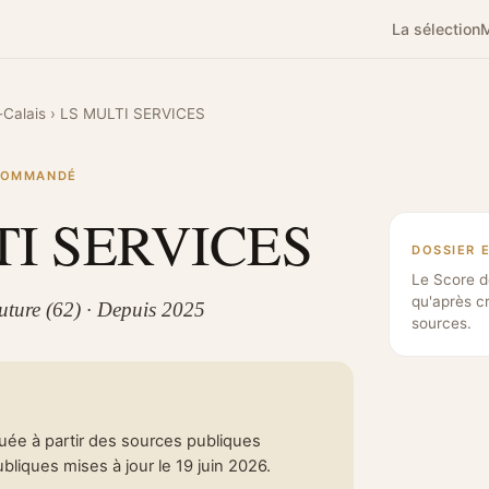
La sélection
M
Calais
›
LS MULTI SERVICES
ECOMMANDÉ
TI SERVICES
DOSSIER 
Le Score d
qu'après c
uture (62) · Depuis 2025
sources.
tuée à partir des sources publiques
liques mises à jour le 19 juin 2026.