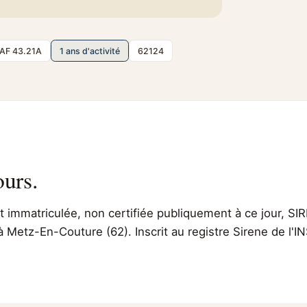
AF 43.21A
1 ans d'activité
62124
ours.
immatriculée, non certifiée publiquement à ce jour, SIR
 à Metz-En-Couture (62). Inscrit au registre Sirene de l'