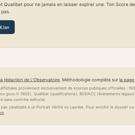
et Qualibat pour ne jamais en laisser expirer une. Ton Score de 
e pas.
 €/an
la rédaction de L'Observatoire
. Méthodologie complète sur
la pag
ffichées proviennent exclusivement de sources publiques officielles : INSE
v.gouv.fr (RGE), Qualibat (qualifications), BODACC (événements légaux).
se sans contrôle éditorial.
 pas candidaté à un Portrait Vérifié ou Lauréat. Pour enrichir le dossier ou 
ct
.