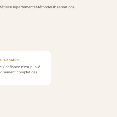
étiers
Départements
Méthode
Observations
EN EXAMEN
e Confiance n'est publié
roisement complet des