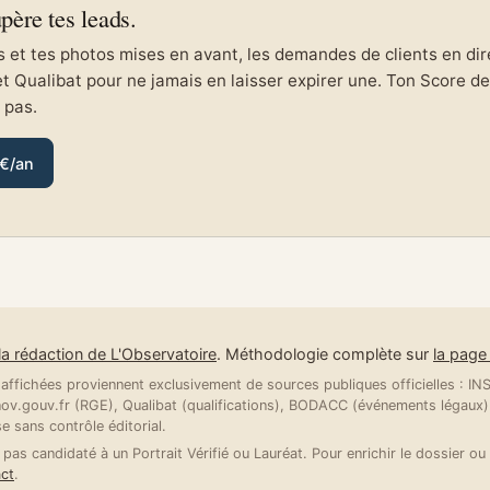
upère tes leads.
et tes photos mises en avant, les demandes de clients en direc
et Qualibat pour ne jamais en laisser expirer une. Ton Score de 
e pas.
 €/an
la rédaction de L'Observatoire
. Méthodologie complète sur
la pag
ffichées proviennent exclusivement de sources publiques officielles : INSE
v.gouv.fr (RGE), Qualibat (qualifications), BODACC (événements légaux).
se sans contrôle éditorial.
 pas candidaté à un Portrait Vérifié ou Lauréat. Pour enrichir le dossier ou 
ct
.