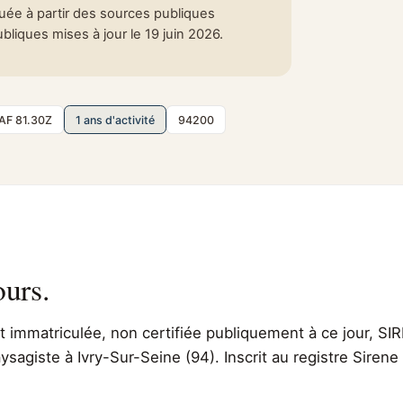
tuée à partir des sources publiques
liques mises à jour le 19 juin 2026.
AF 81.30Z
1 ans d'activité
94200
ours.
immatriculée, non certifiée publiquement à ce jour, SIR
aysagiste à Ivry-Sur-Seine (94). Inscrit au registre Siren