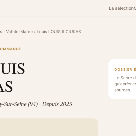
La sélection
M
es
›
Val-de-Marne
›
Louis LOUIS ILCIUKAS
ECOMMANDÉ
OUIS
DOSSIER 
AS
Le Score d
qu'après c
sources.
ry-Sur-Seine (94) · Depuis 2025