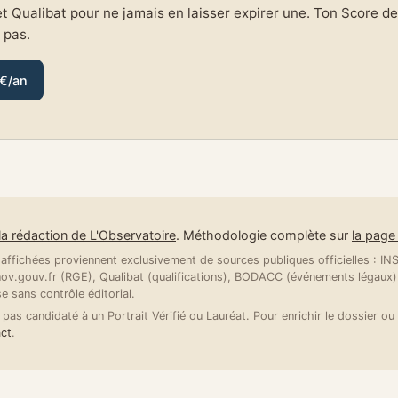
et Qualibat pour ne jamais en laisser expirer une. Ton Score de 
e pas.
 €/an
la rédaction de L'Observatoire
. Méthodologie complète sur
la pag
ffichées proviennent exclusivement de sources publiques officielles : INSE
v.gouv.fr (RGE), Qualibat (qualifications), BODACC (événements légaux).
se sans contrôle éditorial.
 pas candidaté à un Portrait Vérifié ou Lauréat. Pour enrichir le dossier ou 
ct
.