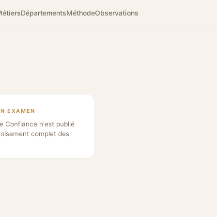
étiers
Départements
Méthode
Observations
EN EXAMEN
e Confiance n'est publié
roisement complet des