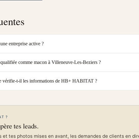
uentes
e entreprise active ?
ualifiée comme macon à Villeneuve-Les-Beziers ?
vérifie-t-il les informations de HB+ HABITAT ?
AT ?
upère tes leads.
et tes photos mises en avant, les demandes de clients en direc