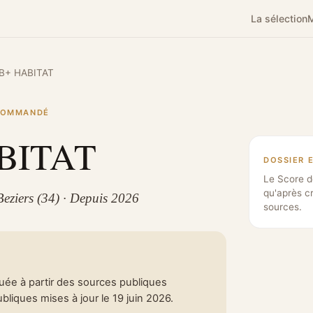
La sélection
M
B+ HABITAT
ECOMMANDÉ
BITAT
DOSSIER 
Le Score d
qu'après c
eziers (34) · Depuis 2026
sources.
tuée à partir des sources publiques
liques mises à jour le 19 juin 2026.