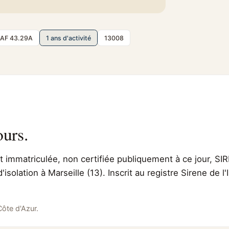
AF 43.29A
1 ans d'activité
13008
ours.
immatriculée, non certifiée publiquement à ce jour, SIR
'isolation à Marseille (13). Inscrit au registre Sirene de
ôte d'Azur.