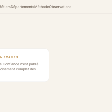
étiers
Départements
Méthode
Observations
EN EXAMEN
e Confiance n'est publié
roisement complet des