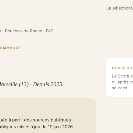
La sélection
M
n
›
Bouches-du-Rhone
›
FAS
ECOMMANDÉ
DOSSIER 
Le Score d
qu'après c
Marseille (13) · Depuis 2025
sources.
tuée à partir des sources publiques
liques mises à jour le 19 juin 2026.