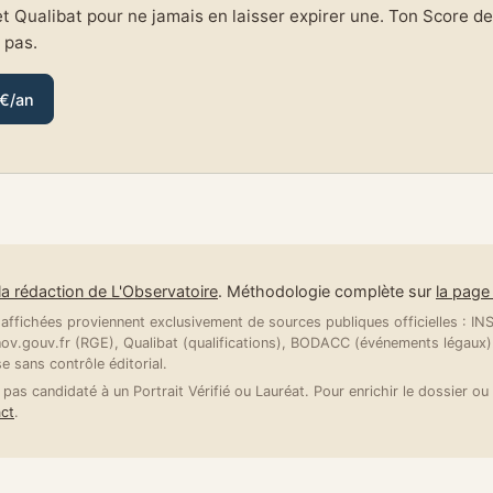
et Qualibat pour ne jamais en laisser expirer une. Ton Score de 
e pas.
 €/an
la rédaction de L'Observatoire
. Méthodologie complète sur
la pag
ffichées proviennent exclusivement de sources publiques officielles : INSE
v.gouv.fr (RGE), Qualibat (qualifications), BODACC (événements légaux).
se sans contrôle éditorial.
 pas candidaté à un Portrait Vérifié ou Lauréat. Pour enrichir le dossier ou 
ct
.