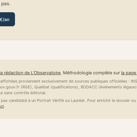
e pas.
 €/an
la rédaction de L'Observatoire
. Méthodologie complète sur
la pag
ffichées proviennent exclusivement de sources publiques officielles : INSE
v.gouv.fr (RGE), Qualibat (qualifications), BODACC (événements légaux).
se sans contrôle éditorial.
 pas candidaté à un Portrait Vérifié ou Lauréat. Pour enrichir le dossier ou 
ct
.