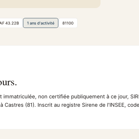
AF 43.22B
1 ans d'activité
81100
ours.
immatriculée, non certifiée publiquement à ce jour, SIR
 à Castres (81). Inscrit au registre Sirene de l'INSEE, co