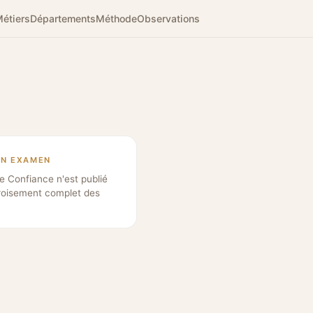
étiers
Départements
Méthode
Observations
EN EXAMEN
e Confiance n'est publié
roisement complet des