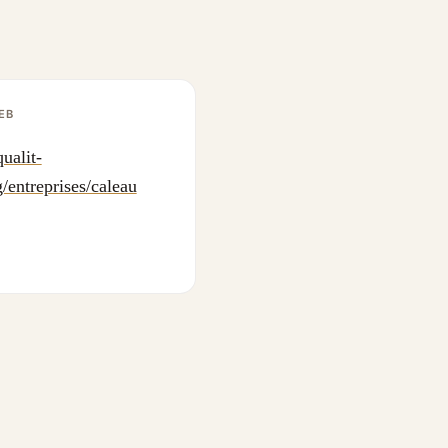
EB
ualit-
g/entreprises/caleau