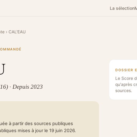
La sélection
M
te
›
CAL'EAU
ECOMMANDÉ
U
DOSSIER 
Le Score d
qu'après c
(16) · Depuis 2023
sources.
tuée à partir des sources publiques
liques mises à jour le 19 juin 2026.