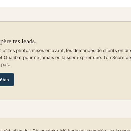
upère tes leads.
et tes photos mises en avant, les demandes de clients en direc
et Qualibat pour ne jamais en laisser expirer une. Ton Score de 
e pas.
 €/an
la rédaction de L'Observatoire
. Méthodologie complète sur
la pag