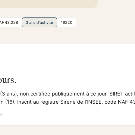
AF 43.22B
3 ans d'activité
16220
ours.
(3 ans), non certifiée publiquement à ce jour, SIRET acti
n (16). Inscrit au registre Sirene de l'INSEE, code NAF 4
e.