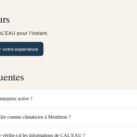
urs
L'EAU pour l'instant.
r votre experience
uentes
treprise active ?
iée comme climaticien à Montbron ?
vérifie-t-il les informations de CAL'EAU ?