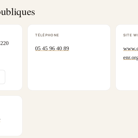
ubliques
TÉLÉPHONE
SITE W
220
05 45 96 40 89
www.q
enr.or
r