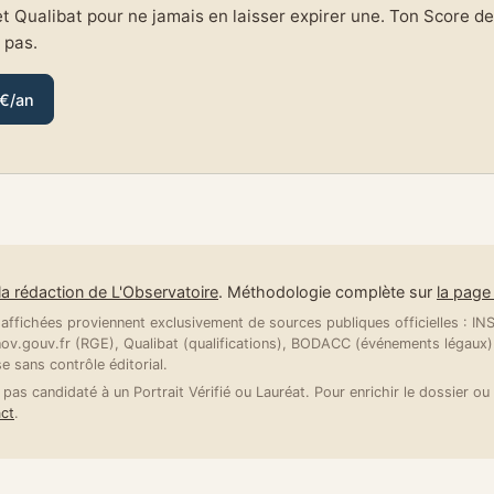
et Qualibat pour ne jamais en laisser expirer une. Ton Score de 
e pas.
 €/an
la rédaction de L'Observatoire
. Méthodologie complète sur
la pag
ffichées proviennent exclusivement de sources publiques officielles : INSE
v.gouv.fr (RGE), Qualibat (qualifications), BODACC (événements légaux).
se sans contrôle éditorial.
 pas candidaté à un Portrait Vérifié ou Lauréat. Pour enrichir le dossier ou 
ct
.