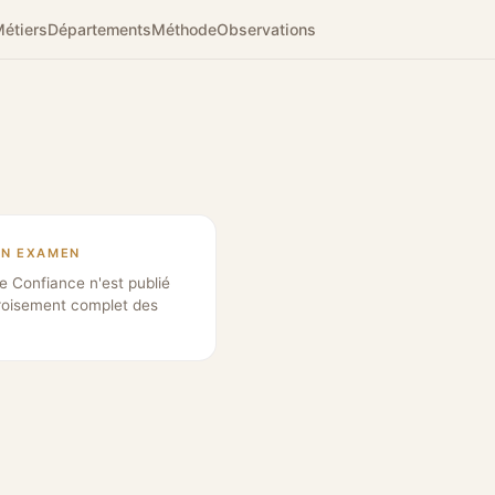
étiers
Départements
Méthode
Observations
EN EXAMEN
e Confiance n'est publié
roisement complet des