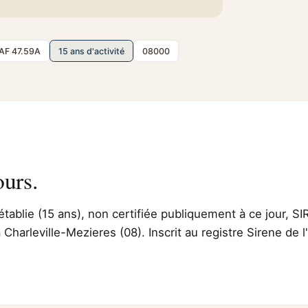
AF 47.59A
15 ans d'activité
08000
ours.
établie (15 ans), non certifiée publiquement à ce jour, SI
à Charleville-Mezieres (08). Inscrit au registre Sirene de