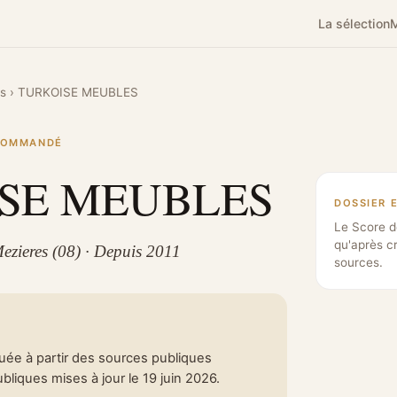
La sélection
M
s
›
TURKOISE MEUBLES
ECOMMANDÉ
SE MEUBLES
DOSSIER 
Le Score d
qu'après c
Mezieres (08) · Depuis 2011
sources.
tuée à partir des sources publiques
liques mises à jour le 19 juin 2026.