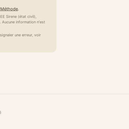
e Méthode
.
E Sirene (état civil),
 Aucune information n'est
signaler une erreur, voir
6