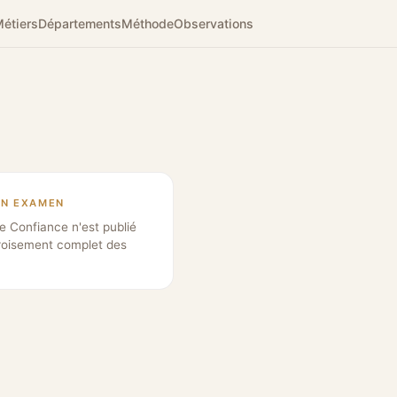
étiers
Départements
Méthode
Observations
EN EXAMEN
e Confiance n'est publié
roisement complet des