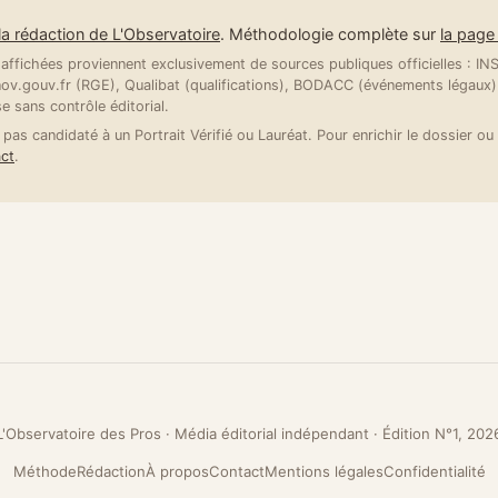
la rédaction de L'Observatoire
. Méthodologie complète sur
la pag
ffichées proviennent exclusivement de sources publiques officielles : INSE
v.gouv.fr (RGE), Qualibat (qualifications), BODACC (événements légaux).
se sans contrôle éditorial.
 pas candidaté à un Portrait Vérifié ou Lauréat. Pour enrichir le dossier ou 
ct
.
L'Observatoire des Pros · Média éditorial indépendant · Édition N°1, 202
Méthode
Rédaction
À propos
Contact
Mentions légales
Confidentialité