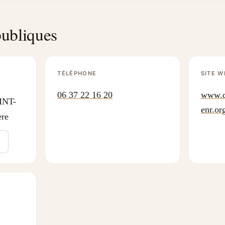
ubliques
TÉLÉPHONE
SITE W
06 37 22 16 20
www.q
INT-
enr.or
ere