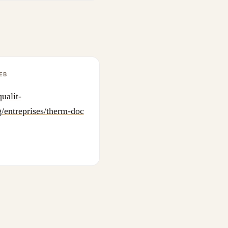
EB
ualit-
g/entreprises/therm-doc