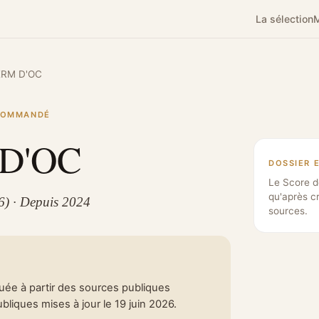
La sélection
M
RM D'OC
ECOMMANDÉ
D'OC
DOSSIER 
Le Score d
qu'après c
6) · Depuis 2024
sources.
tuée à partir des sources publiques
liques mises à jour le 19 juin 2026.