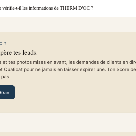
 vérifie-t-il les informations de THERM D'OC ?
C ?
upère tes leads.
et tes photos mises en avant, les demandes de clients en direc
et Qualibat pour ne jamais en laisser expirer une. Ton Score de 
e pas.
 €/an