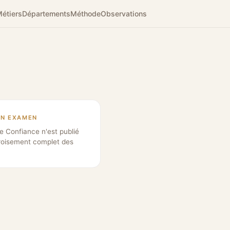
étiers
Départements
Méthode
Observations
EN EXAMEN
e Confiance n'est publié
roisement complet des