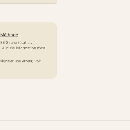
e Méthode
.
E Sirene (état civil),
 Aucune information n'est
signaler une erreur, voir