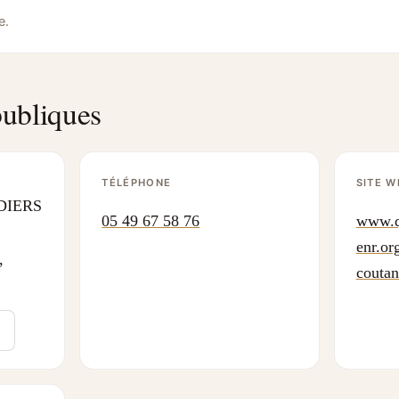
e.
ubliques
TÉLÉPHONE
SITE W
DIERS
05 49 67 58 76
www.q
enr.org
,
coutan