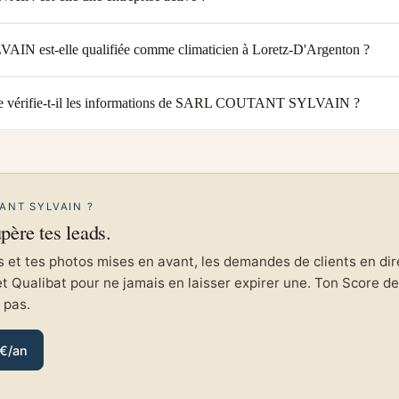
est-elle qualifiée comme climaticien à Loretz-D'Argenton ?
e vérifie-t-il les informations de SARL COUTANT SYLVAIN ?
ANT SYLVAIN ?
upère tes leads.
et tes photos mises en avant, les demandes de clients en direc
et Qualibat pour ne jamais en laisser expirer une. Ton Score de 
e pas.
 €/an