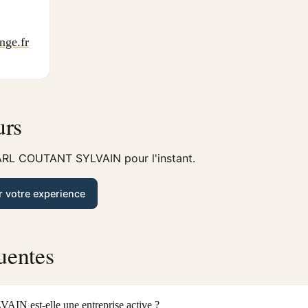
nge.fr
urs
ARL COUTANT SYLVAIN pour l'instant.
r votre experience
uentes
est-elle une entreprise active ?