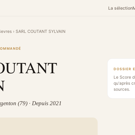
La sélection
M
Sevres
›
SARL COUTANT SYLVAIN
ECOMMANDÉ
OUTANT
DOSSIER 
N
Le Score d
qu'après c
sources.
rgenton (79) · Depuis 2021