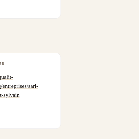
EB
ualit-
/entreprises/sarl-
t-sylvain