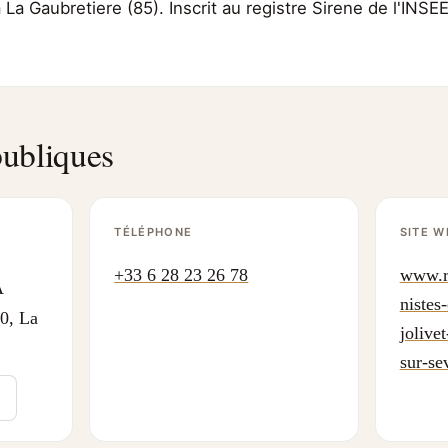
à La Gaubretiere (85). Inscrit au registre Sirene de l'INS
ubliques
TÉLÉPHONE
SITE W
+33 6 28 23 26 78
www.r
A
nistes
, La
jolive
sur-se