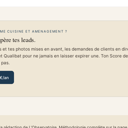
OME CUISINE ET AMENAGEMENT ?
upère tes leads.
et tes photos mises en avant, les demandes de clients en direc
et Qualibat pour ne jamais en laisser expirer une. Ton Score de 
e pas.
 €/an
la rédaction de L'Observatoire
. Méthodologie complète sur
la pag