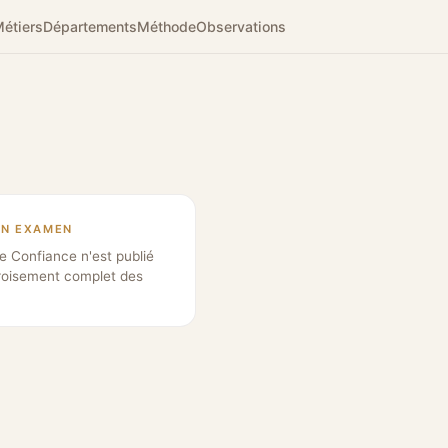
étiers
Départements
Méthode
Observations
EN EXAMEN
e Confiance n'est publié
roisement complet des