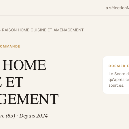
La sélection
M
›
RAISON HOME CUISINE ET AMENAGEMENT
ECOMMANDÉ
 HOME
DOSSIER 
 ET
Le Score d
qu'après c
sources.
GEMENT
ere (85) · Depuis 2024