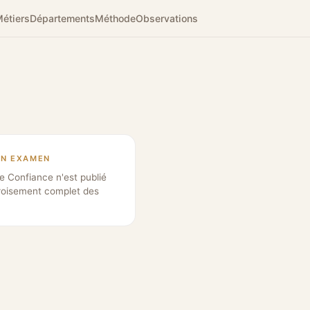
étiers
Départements
Méthode
Observations
EN EXAMEN
e Confiance n'est publié
roisement complet des