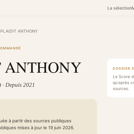
La sélection
M
PLAIDIT ANTHONY
ECOMMANDÉ
T ANTHONY
DOSSIER 
Le Score d
qu'après c
) · Depuis 2021
sources.
tuée à partir des sources publiques
liques mises à jour le 19 juin 2026.