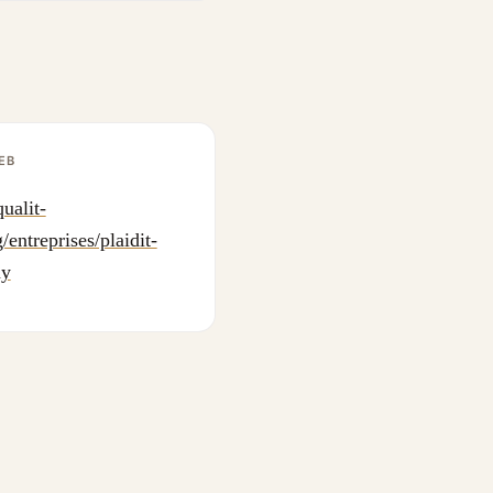
EB
ualit-
/entreprises/plaidit-
ny