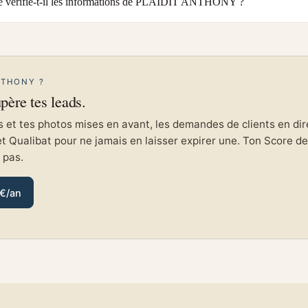
 vérifie-t-il les informations de PLAIDIT ANTHONY ?
NTHONY ?
upère tes leads.
et tes photos mises en avant, les demandes de clients en direc
et Qualibat pour ne jamais en laisser expirer une. Ton Score de 
e pas.
 €/an