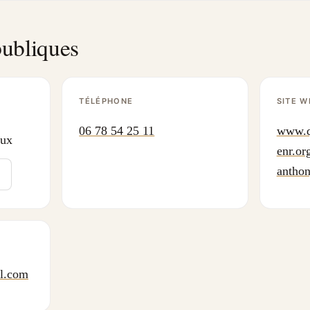
ubliques
TÉLÉPHONE
SITE W
06 78 54 25 11
www.q
ux
enr.org
antho
il.com