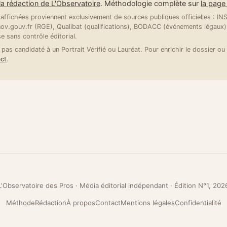
la rédaction de L'Observatoire
. Méthodologie complète sur
la pag
ffichées proviennent exclusivement de sources publiques officielles : INSE
v.gouv.fr (RGE), Qualibat (qualifications), BODACC (événements légaux).
se sans contrôle éditorial.
 pas candidaté à un Portrait Vérifié ou Lauréat. Pour enrichir le dossier ou 
ct
.
L'Observatoire des Pros · Média éditorial indépendant · Édition N°1, 202
Méthode
Rédaction
À propos
Contact
Mentions légales
Confidentialité