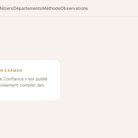
étiers
Départements
Méthode
Observations
EN EXAMEN
e Confiance n'est publié
roisement complet des