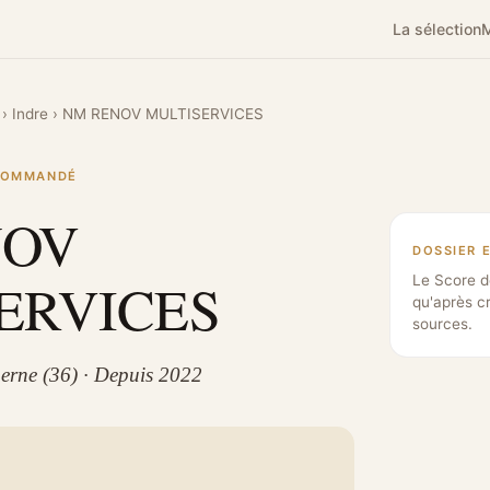
La sélection
M
›
Indre
›
NM RENOV MULTISERVICES
ECOMMANDÉ
NOV
DOSSIER 
ERVICES
Le Score d
qu'après c
sources.
herne (36) · Depuis 2022