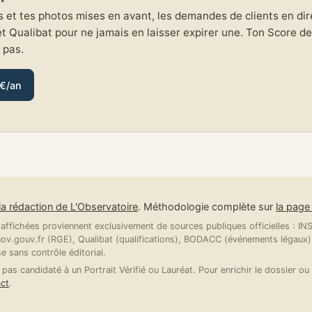
et tes photos mises en avant, les demandes de clients en direc
et Qualibat pour ne jamais en laisser expirer une. Ton Score de 
e pas.
 €/an
la rédaction de L'Observatoire
. Méthodologie complète sur
la pag
ffichées proviennent exclusivement de sources publiques officielles : INSE
v.gouv.fr (RGE), Qualibat (qualifications), BODACC (événements légaux).
se sans contrôle éditorial.
 pas candidaté à un Portrait Vérifié ou Lauréat. Pour enrichir le dossier ou 
ct
.