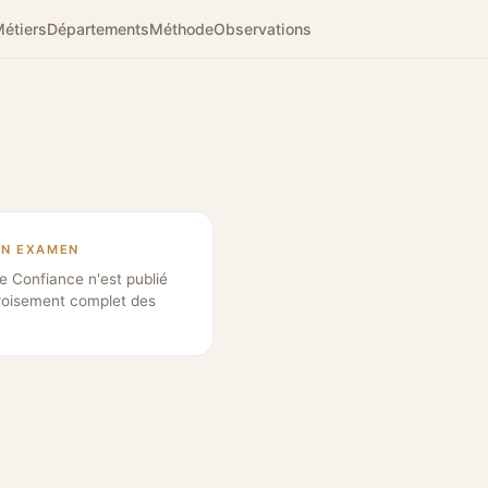
étiers
Départements
Méthode
Observations
EN EXAMEN
e Confiance n'est publié
roisement complet des