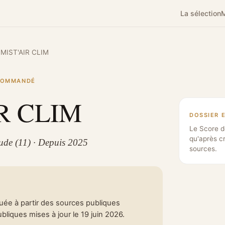
La sélection
M
MIST'AIR CLIM
ECOMMANDÉ
R CLIM
DOSSIER 
Le Score d
qu'après c
ude (11) · Depuis 2025
sources.
tuée à partir des sources publiques
liques mises à jour le 19 juin 2026.