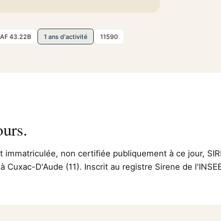
AF 43.22B
1 ans d'activité
11590
ours.
immatriculée, non certifiée publiquement à ce jour, SIR
 à Cuxac-D'Aude (11). Inscrit au registre Sirene de l'IN