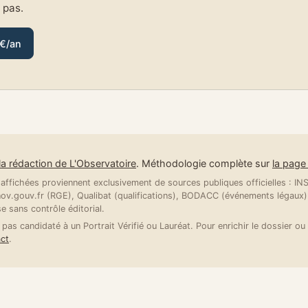
e pas.
 €/an
la rédaction de L'Observatoire
. Méthodologie complète sur
la pag
ffichées proviennent exclusivement de sources publiques officielles : INSE
v.gouv.fr (RGE), Qualibat (qualifications), BODACC (événements légaux).
se sans contrôle éditorial.
 pas candidaté à un Portrait Vérifié ou Lauréat. Pour enrichir le dossier ou 
ct
.