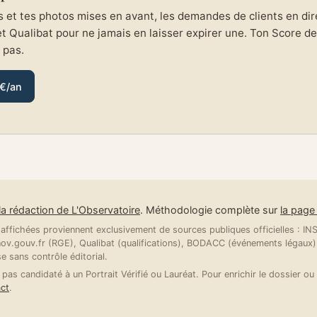
et tes photos mises en avant, les demandes de clients en direc
et Qualibat pour ne jamais en laisser expirer une. Ton Score de 
e pas.
 €/an
la rédaction de L'Observatoire
. Méthodologie complète sur
la pag
ffichées proviennent exclusivement de sources publiques officielles : INSE
v.gouv.fr (RGE), Qualibat (qualifications), BODACC (événements légaux).
se sans contrôle éditorial.
 pas candidaté à un Portrait Vérifié ou Lauréat. Pour enrichir le dossier ou 
ct
.