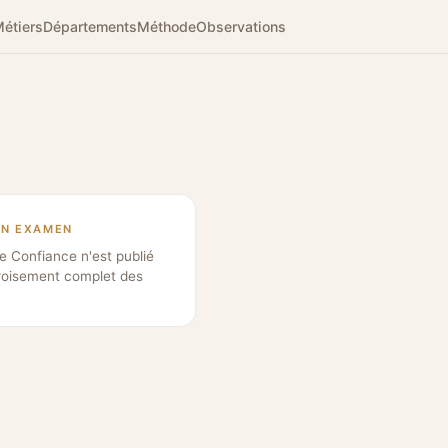
étiers
Départements
Méthode
Observations
EN EXAMEN
e Confiance n'est publié
roisement complet des