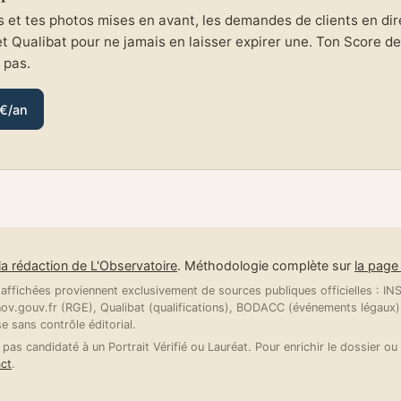
et tes photos mises en avant, les demandes de clients en direc
et Qualibat pour ne jamais en laisser expirer une. Ton Score de 
e pas.
 €/an
la rédaction de L'Observatoire
. Méthodologie complète sur
la pag
ffichées proviennent exclusivement de sources publiques officielles : INSE
v.gouv.fr (RGE), Qualibat (qualifications), BODACC (événements légaux).
se sans contrôle éditorial.
 pas candidaté à un Portrait Vérifié ou Lauréat. Pour enrichir le dossier ou 
ct
.