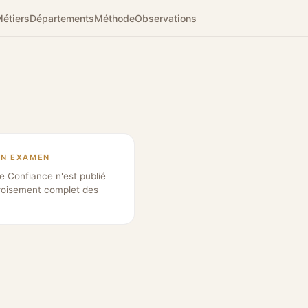
étiers
Départements
Méthode
Observations
EN EXAMEN
e Confiance n'est publié
roisement complet des