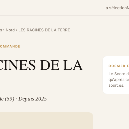
La sélection
M
es
›
Nord
›
LES RACINES DE LA TERRE
ECOMMANDÉ
CINES DE LA
DOSSIER 
Le Score d
qu'après c
sources.
lle (59) · Depuis 2025