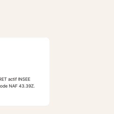
IRET actif INSEE
, code NAF 43.39Z.