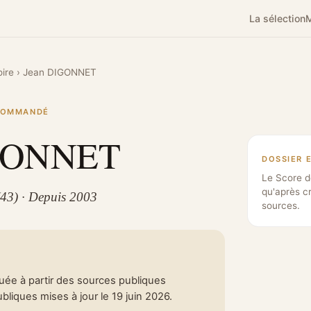
La sélection
M
ire
›
Jean DIGONNET
ECOMMANDÉ
IGONNET
DOSSIER 
Le Score d
qu'après c
(43) · Depuis 2003
sources.
tuée à partir des sources publiques
liques mises à jour le 19 juin 2026.