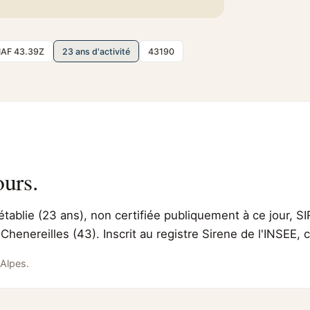
AF 43.39Z
23 ans d'activité
43190
ours.
établie (23 ans), non certifiée publiquement à ce jour, S
 Chenereilles (43). Inscrit au registre Sirene de l'INSEE
Alpes.