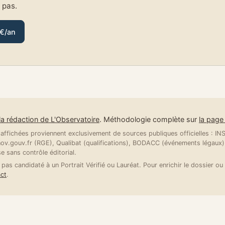
e pas.
 €/an
la rédaction de L'Observatoire
. Méthodologie complète sur
la pag
ffichées proviennent exclusivement de sources publiques officielles : INSE
v.gouv.fr (RGE), Qualibat (qualifications), BODACC (événements légaux).
se sans contrôle éditorial.
 pas candidaté à un Portrait Vérifié ou Lauréat. Pour enrichir le dossier ou 
ct
.