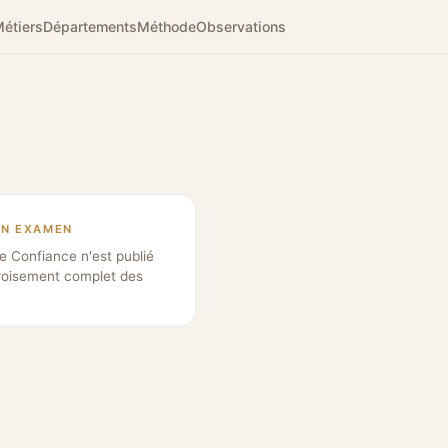
étiers
Départements
Méthode
Observations
EN EXAMEN
e Confiance n'est publié
roisement complet des