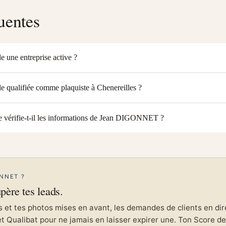
uentes
une entreprise active ?
qualifiée comme plaquiste à Chenereilles ?
vérifie-t-il les informations de Jean DIGONNET ?
NNET ?
upère tes leads.
et tes photos mises en avant, les demandes de clients en direc
et Qualibat pour ne jamais en laisser expirer une. Ton Score de 