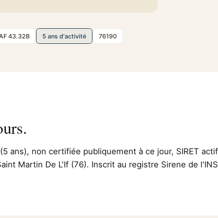
AF 43.32B
5 ans d'activité
76190
ours.
(5 ans), non certifiée publiquement à ce jour, SIRET acti
Saint Martin De L'If (76). Inscrit au registre Sirene de l'