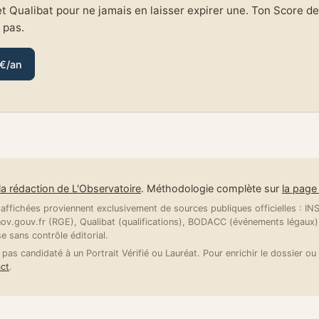
et Qualibat pour ne jamais en laisser expirer une. Ton Score de 
e pas.
 €/an
la rédaction de L'Observatoire
. Méthodologie complète sur
la pag
ffichées proviennent exclusivement de sources publiques officielles : INSE
v.gouv.fr (RGE), Qualibat (qualifications), BODACC (événements légaux).
se sans contrôle éditorial.
 pas candidaté à un Portrait Vérifié ou Lauréat. Pour enrichir le dossier ou 
ct
.