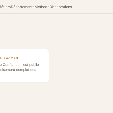
étiers
Départements
Méthode
Observations
EN EXAMEN
e Confiance n'est publié
roisement complet des