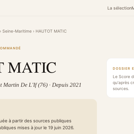
La sélection
M
›
Seine-Maritime
›
HAUTOT MATIC
ECOMMANDÉ
 MATIC
DOSSIER 
Le Score d
qu'après c
nt Martin De L'If (76) · Depuis 2021
sources.
tuée à partir des sources publiques
liques mises à jour le 19 juin 2026.