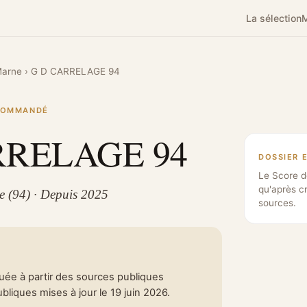
La sélection
M
Marne
›
G D CARRELAGE 94
ECOMMANDÉ
RRELAGE 94
DOSSIER 
Le Score d
qu'après c
ne (94) · Depuis 2025
sources.
tuée à partir des sources publiques
liques mises à jour le 19 juin 2026.