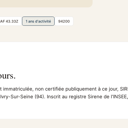
AF 43.33Z
1 ans d'activité
94200
ours.
immatriculée, non certifiée publiquement à ce jour, SIR
 Ivry-Sur-Seine (94). Inscrit au registre Sirene de l'INS