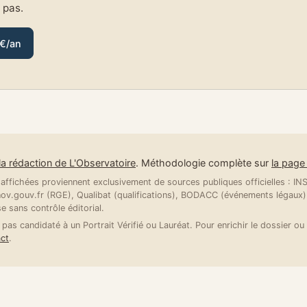
e pas.
 €/an
la rédaction de L'Observatoire
. Méthodologie complète sur
la pag
ffichées proviennent exclusivement de sources publiques officielles : INSE
v.gouv.fr (RGE), Qualibat (qualifications), BODACC (événements légaux).
se sans contrôle éditorial.
 pas candidaté à un Portrait Vérifié ou Lauréat. Pour enrichir le dossier ou 
ct
.