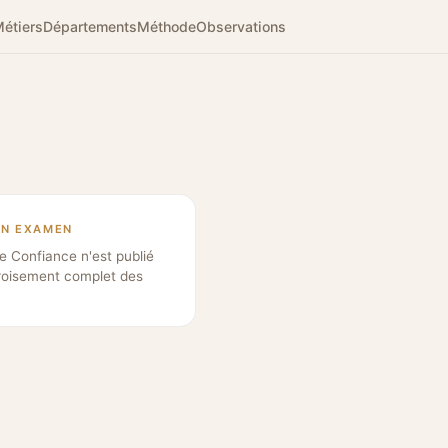
étiers
Départements
Méthode
Observations
EN EXAMEN
e Confiance n'est publié
roisement complet des