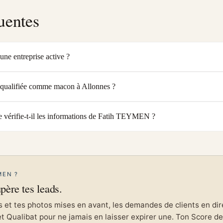
uentes
ne entreprise active ?
qualifiée comme macon à Allonnes ?
vérifie-t-il les informations de Fatih TEYMEN ?
MEN ?
upère tes leads.
et tes photos mises en avant, les demandes de clients en direc
et Qualibat pour ne jamais en laisser expirer une. Ton Score de 