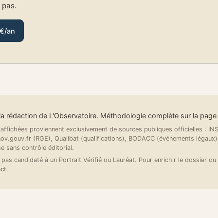
e pas.
 €/an
la rédaction de L'Observatoire
. Méthodologie complète sur
la pag
ffichées proviennent exclusivement de sources publiques officielles : INSE
v.gouv.fr (RGE), Qualibat (qualifications), BODACC (événements légaux).
se sans contrôle éditorial.
 pas candidaté à un Portrait Vérifié ou Lauréat. Pour enrichir le dossier ou 
ct
.