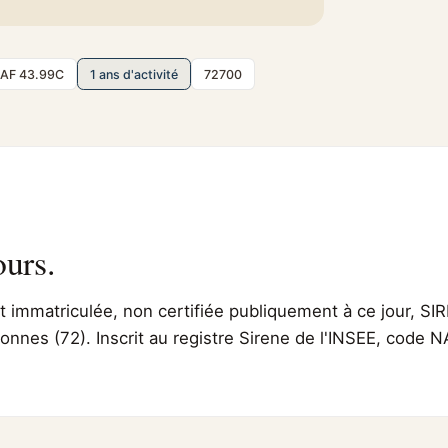
AF 43.99C
1 ans d'activité
72700
ours.
immatriculée, non certifiée publiquement à ce jour, SIR
onnes (72). Inscrit au registre Sirene de l'INSEE, code 