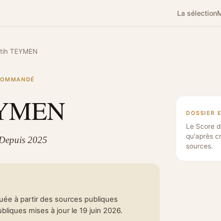
La sélection
M
tih TEYMEN
ECOMMANDÉ
EYMEN
DOSSIER 
Le Score d
qu'après c
 Depuis 2025
sources.
tuée à partir des sources publiques
liques mises à jour le 19 juin 2026.