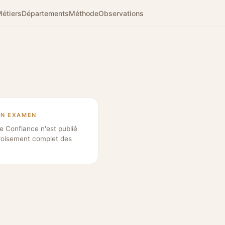
étiers
Départements
Méthode
Observations
EN EXAMEN
e Confiance n'est publié
roisement complet des