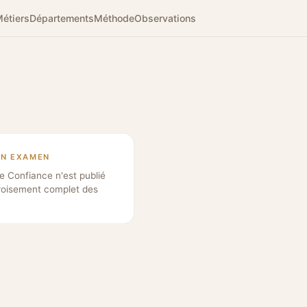
étiers
Départements
Méthode
Observations
EN EXAMEN
e Confiance n'est publié
roisement complet des