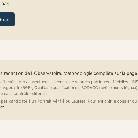
e pas.
 €/an
la rédaction de L'Observatoire
. Méthodologie complète sur
la pag
ffichées proviennent exclusivement de sources publiques officielles : INSE
v.gouv.fr (RGE), Qualibat (qualifications), BODACC (événements légaux).
se sans contrôle éditorial.
 pas candidaté à un Portrait Vérifié ou Lauréat. Pour enrichir le dossier ou 
ct
.