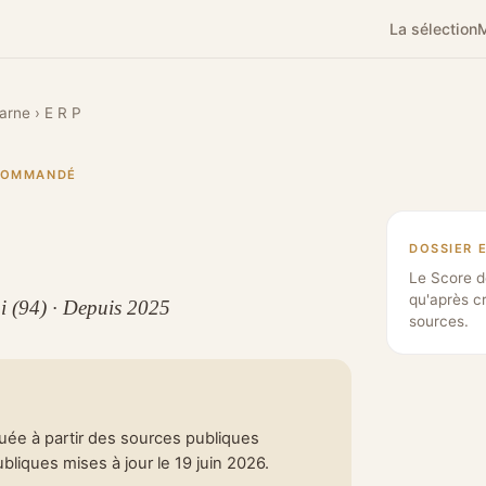
La sélection
M
arne
›
E R P
ECOMMANDÉ
DOSSIER 
Le Score d
qu'après c
i (94) · Depuis 2025
sources.
tuée à partir des sources publiques
liques mises à jour le 19 juin 2026.