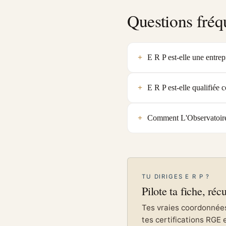
Questions fréq
E R P est-elle une entrep
E R P est-elle qualifié
Comment L'Observatoire v
TU DIRIGES E R P ?
Pilote ta fiche, réc
Tes vraies coordonnées 
tes certifications RGE 