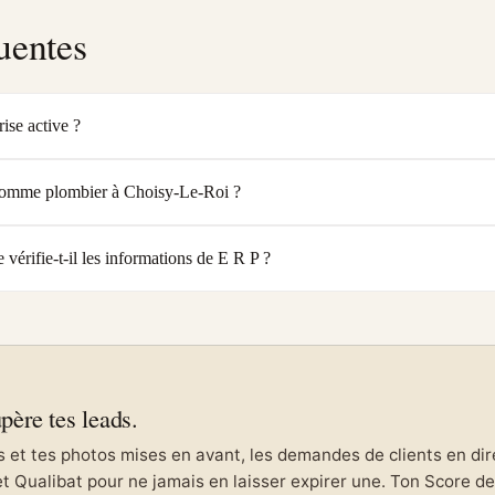
uentes
rise active ?
e comme plombier à Choisy-Le-Roi ?
érifie-t-il les informations de E R P ?
upère tes leads.
et tes photos mises en avant, les demandes de clients en direc
et Qualibat pour ne jamais en laisser expirer une. Ton Score de 