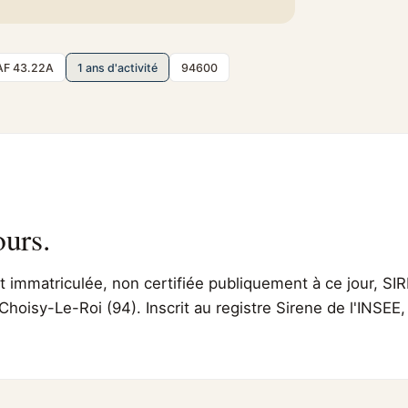
AF 43.22A
1 ans d'activité
94600
ours.
immatriculée, non certifiée publiquement à ce jour, SIR
Choisy-Le-Roi (94). Inscrit au registre Sirene de l'INSE