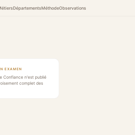
étiers
Départements
Méthode
Observations
EN EXAMEN
e Confiance n'est publié
roisement complet des