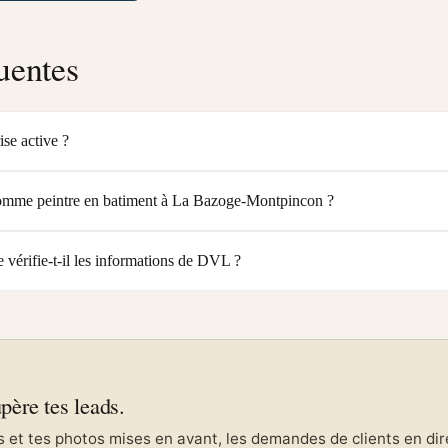
uentes
se active ?
comme peintre en batiment à La Bazoge-Montpincon ?
érifie-t-il les informations de DVL ?
upère tes leads.
et tes photos mises en avant, les demandes de clients en direc