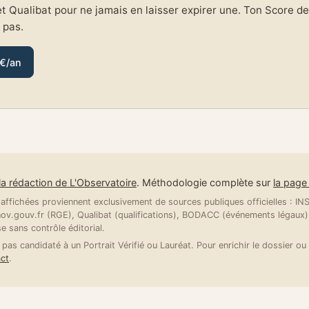
et Qualibat pour ne jamais en laisser expirer une. Ton Score de 
e pas.
 €/an
la rédaction de L'Observatoire
. Méthodologie complète sur
la pag
ffichées proviennent exclusivement de sources publiques officielles : INSE
v.gouv.fr (RGE), Qualibat (qualifications), BODACC (événements légaux).
se sans contrôle éditorial.
 pas candidaté à un Portrait Vérifié ou Lauréat. Pour enrichir le dossier ou 
ct
.