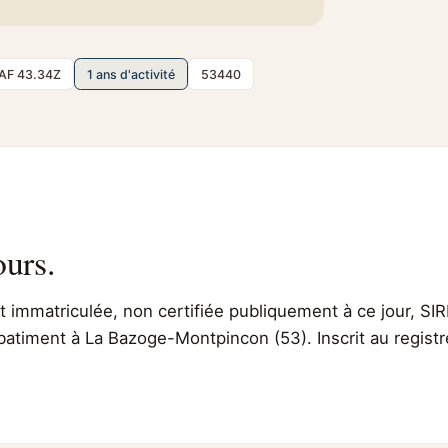
AF 43.34Z
1 ans d'activité
53440
ours.
immatriculée, non certifiée publiquement à ce jour, SIR
batiment à La Bazoge-Montpincon (53). Inscrit au registr