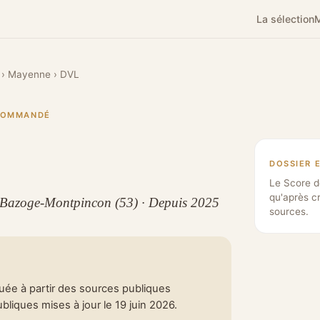
La sélection
M
›
Mayenne
›
DVL
ECOMMANDÉ
DOSSIER 
Le Score d
qu'après c
a Bazoge-Montpincon (53) · Depuis 2025
sources.
tuée à partir des sources publiques
liques mises à jour le 19 juin 2026.