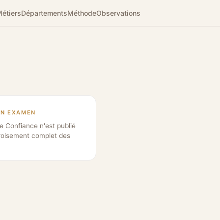
étiers
Départements
Méthode
Observations
EN EXAMEN
e Confiance n'est publié
roisement complet des