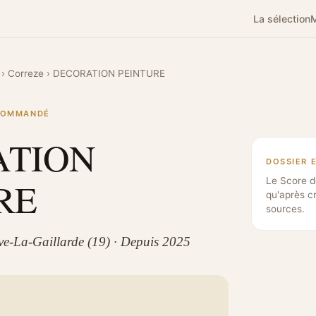
La sélection
M
›
Correze
›
DECORATION PEINTURE
ECOMMANDÉ
ATION
DOSSIER 
RE
Le Score d
qu'après c
sources.
ive-La-Gaillarde (19) · Depuis 2025