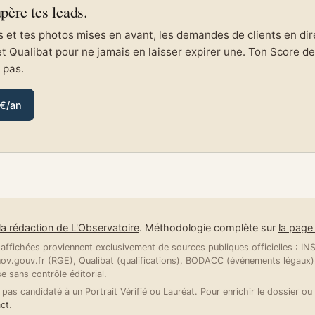
upère tes leads.
et tes photos mises en avant, les demandes de clients en direc
et Qualibat pour ne jamais en laisser expirer une. Ton Score de 
e pas.
 €/an
la rédaction de L'Observatoire
. Méthodologie complète sur
la pag
ffichées proviennent exclusivement de sources publiques officielles : INSE
v.gouv.fr (RGE), Qualibat (qualifications), BODACC (événements légaux).
se sans contrôle éditorial.
 pas candidaté à un Portrait Vérifié ou Lauréat. Pour enrichir le dossier ou 
ct
.