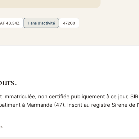
AF 43.34Z
1 ans d'activité
47200
ours.
immatriculée, non certifiée publiquement à ce jour, SIR
batiment à Marmande (47). Inscrit au registre Sirene de
e.