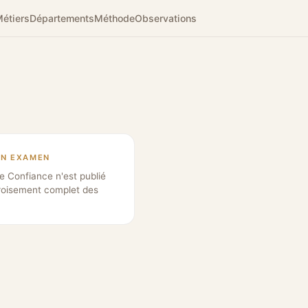
étiers
Départements
Méthode
Observations
EN EXAMEN
e Confiance n'est publié
roisement complet des