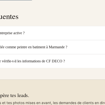
uentes
treprise active ?
fiée comme peintre en batiment à Marmande ?
vérifie-t-il les informations de CF DECO ?
upère tes leads.
et tes photos mises en avant, les demandes de clients en direc