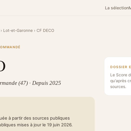
La sélection
M
›
Lot-et-Garonne
›
CF DECO
ECOMMANDÉ
O
DOSSIER 
Le Score d
qu'après c
armande (47) · Depuis 2025
sources.
tuée à partir des sources publiques
liques mises à jour le 19 juin 2026.