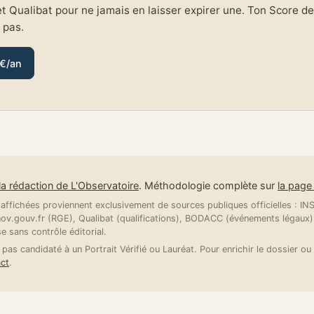
et Qualibat pour ne jamais en laisser expirer une. Ton Score de 
e pas.
 €/an
la rédaction de L'Observatoire
. Méthodologie complète sur
la pag
ffichées proviennent exclusivement de sources publiques officielles : INSE
v.gouv.fr (RGE), Qualibat (qualifications), BODACC (événements légaux).
se sans contrôle éditorial.
 pas candidaté à un Portrait Vérifié ou Lauréat. Pour enrichir le dossier ou 
ct
.