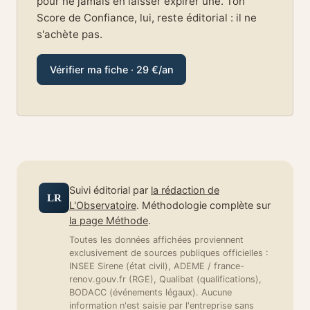
pour ne jamais en laisser expirer une. Ton
Score de Confiance, lui, reste éditorial : il ne
s'achète pas.
Vérifier ma fiche · 29 €/an
Suivi éditorial par
la rédaction de
LR
L'Observatoire
. Méthodologie complète sur
la page Méthode
.
Toutes les données affichées proviennent
exclusivement de sources publiques officielles :
INSEE Sirene (état civil), ADEME / france-
renov.gouv.fr (RGE), Qualibat (qualifications),
BODACC (événements légaux). Aucune
information n'est saisie par l'entreprise sans