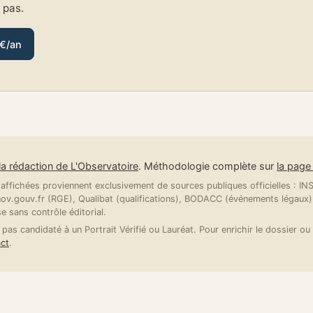
e pas.
 €/an
la rédaction de L'Observatoire
. Méthodologie complète sur
la pag
ffichées proviennent exclusivement de sources publiques officielles : INSE
v.gouv.fr (RGE), Qualibat (qualifications), BODACC (événements légaux).
se sans contrôle éditorial.
 pas candidaté à un Portrait Vérifié ou Lauréat. Pour enrichir le dossier ou 
ct
.