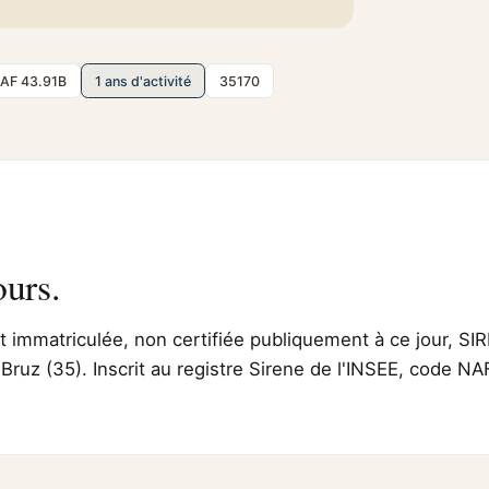
AF 43.91B
1 ans d'activité
35170
ours.
immatriculée, non certifiée publiquement à ce jour, SIR
Bruz (35). Inscrit au registre Sirene de l'INSEE, code NA