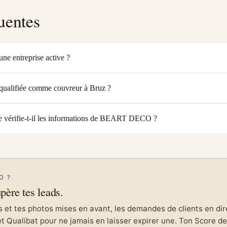
uentes
e entreprise active ?
alifiée comme couvreur à Bruz ?
 vérifie-t-il les informations de BEART DECO ?
O ?
upère tes leads.
et tes photos mises en avant, les demandes de clients en direc
et Qualibat pour ne jamais en laisser expirer une. Ton Score de 