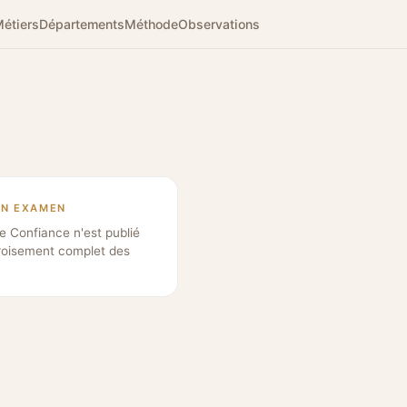
étiers
Départements
Méthode
Observations
EN EXAMEN
e Confiance n'est publié
roisement complet des