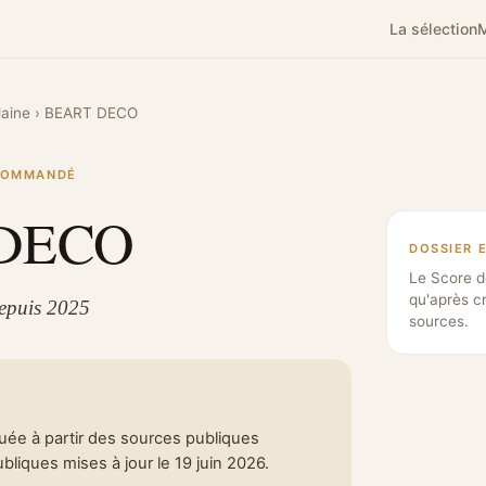
La sélection
M
laine
›
BEART DECO
ECOMMANDÉ
DECO
DOSSIER 
Le Score d
qu'après c
Depuis 2025
sources.
tuée à partir des sources publiques
liques mises à jour le 19 juin 2026.