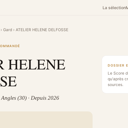
La sélection
M
›
Gard
›
ATELIER HELENE DELFOSSE
ECOMMANDÉ
R HELENE
DOSSIER 
SE
Le Score d
qu'après c
sources.
s Angles (30) · Depuis 2026