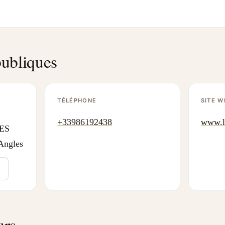
ubliques
TÉLÉPHONE
SITE W
+33986192438
www.la
ES
Angles
urs