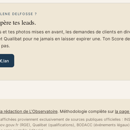
ELENE DELFOSSE ?
upère tes leads.
et tes photos mises en avant, les demandes de clients en direc
et Qualibat pour ne jamais en laisser expirer une. Ton Score de 
e pas.
 €/an
la rédaction de L'Observatoire
. Méthodologie complète sur
la pag
ffichées proviennent exclusivement de sources publiques officielles : INSE
v.gouv.fr (RGE), Qualibat (qualifications), BODACC (événements légaux).