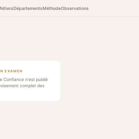
étiers
Départements
Méthode
Observations
EN EXAMEN
e Confiance n'est publié
roisement complet des