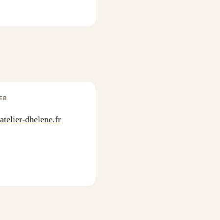
EB
telier-dhelene.fr