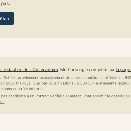
e pas.
 €/an
la rédaction de L'Observatoire
. Méthodologie complète sur
la pag
ffichées proviennent exclusivement de sources publiques officielles : INSE
v.gouv.fr (RGE), Qualibat (qualifications), BODACC (événements légaux).
se sans contrôle éditorial.
 pas candidaté à un Portrait Vérifié ou Lauréat. Pour enrichir le dossier ou 
ct
.