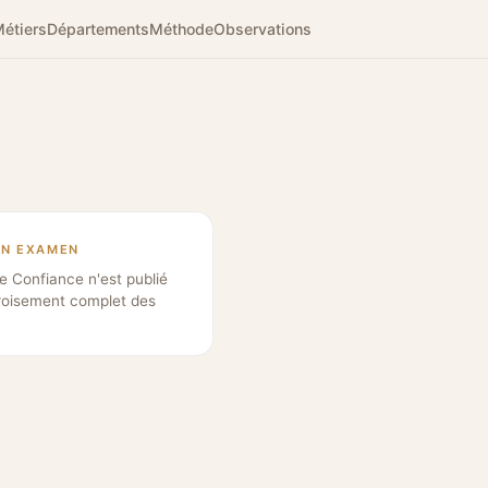
étiers
Départements
Méthode
Observations
EN EXAMEN
e Confiance n'est publié
roisement complet des