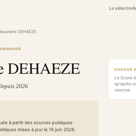
La sélection
M
lexandre DEHAEZE
ECOMMANDÉ
re DEHAEZE
DOSSIER 
Le Score d
qu'après c
 Depuis 2026
sources.
tuée à partir des sources publiques
liques mises à jour le 19 juin 2026.