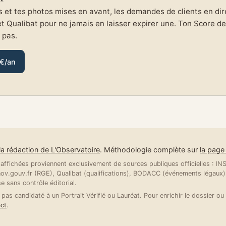
et tes photos mises en avant, les demandes de clients en direc
et Qualibat pour ne jamais en laisser expirer une. Ton Score de 
e pas.
 €/an
la rédaction de L'Observatoire
. Méthodologie complète sur
la pag
ffichées proviennent exclusivement de sources publiques officielles : INSE
v.gouv.fr (RGE), Qualibat (qualifications), BODACC (événements légaux).
se sans contrôle éditorial.
 pas candidaté à un Portrait Vérifié ou Lauréat. Pour enrichir le dossier ou 
ct
.