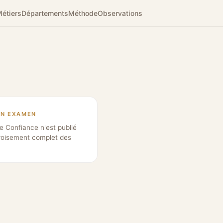
étiers
Départements
Méthode
Observations
EN EXAMEN
e Confiance n'est publié
roisement complet des