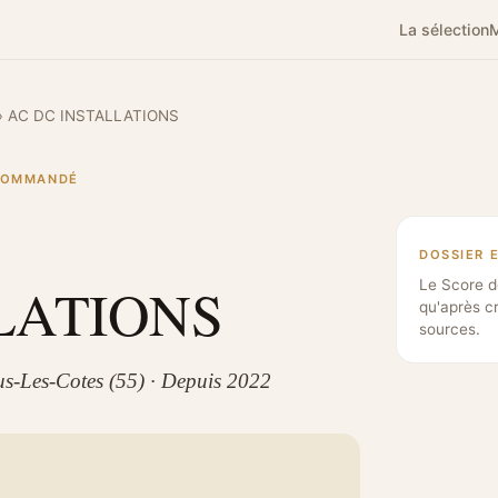
La sélection
M
›
AC DC INSTALLATIONS
ECOMMANDÉ
DOSSIER 
LATIONS
Le Score d
qu'après c
sources.
ous-Les-Cotes (55) · Depuis 2022